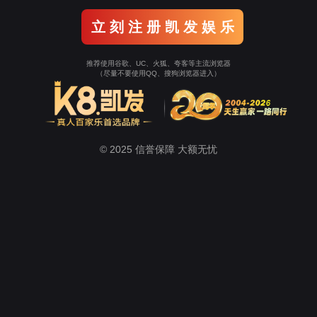
立 刻 注 册 凯 发 娱 乐
推荐使用谷歌、UC、火狐、夸客等主流浏览器
（尽量不要使用QQ、搜狗浏览器进入）
© 2025 信誉保障 大额无忧